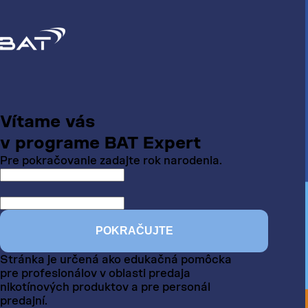
Vítame vás
v programe BAT Expert
Pre pokračovanie zadajte rok narodenia.
POKRAČUJTE
Stránka je určená ako edukačná pomôcka
pre profesionálov v oblasti predaja
nikotínových produktov a pre personál
predajní.