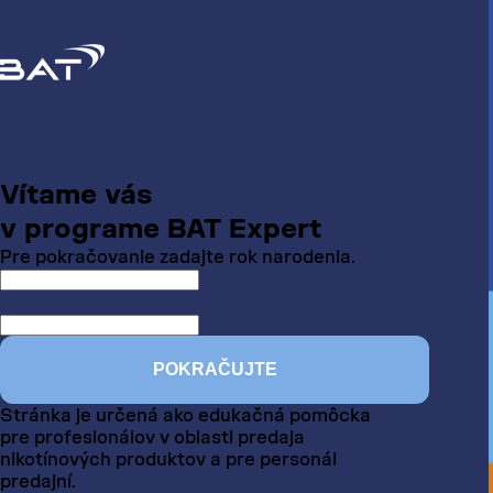
Vítame vás
v programe BAT Expert
Pre pokračovanie zadajte rok narodenia.
POKRAČUJTE
Stránka je určená ako edukačná pomôcka
pre profesionálov v oblasti predaja
nikotínových produktov a pre personál
predajní.